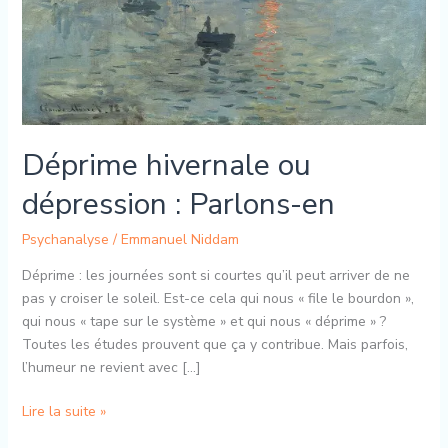
Déprime hivernale ou
dépression : Parlons-en
Psychanalyse
/
Emmanuel Niddam
Déprime : les journées sont si courtes qu’il peut arriver de ne
pas y croiser le soleil. Est-ce cela qui nous « file le bourdon »,
qui nous « tape sur le système » et qui nous « déprime » ?
Toutes les études prouvent que ça y contribue. Mais parfois,
l’humeur ne revient avec […]
Déprime
Lire la suite »
hivernale