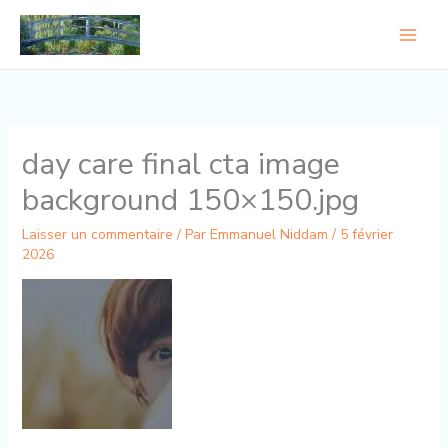
Aller
au
contenu
day care final cta image
background 150×150.jpg
Laisser un commentaire
/ Par
Emmanuel Niddam
/
5 février
2026