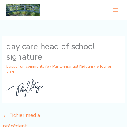
Aller
au
contenu
day care head of school
signature
Laisser un commentaire
/ Par
Emmanuel Niddam
/
5 février
2026
←
Fichier média
précédent