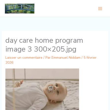
Aller
au
contenu
day care home program
image 3 300×205.jpg
Laisser un commentaire
/ Par
Emmanuel Niddam
/
5 février
2026