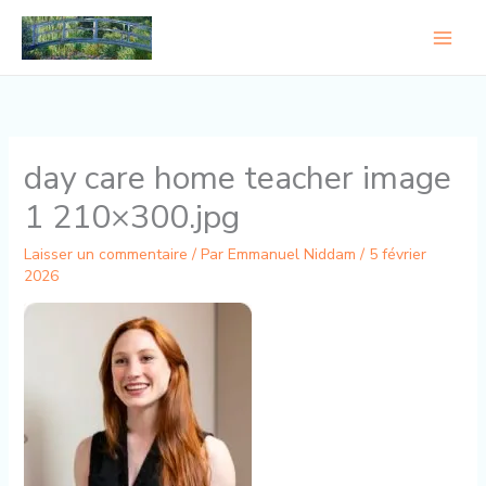
Aller
au
contenu
day care home teacher image
1 210×300.jpg
Laisser un commentaire
/ Par
Emmanuel Niddam
/
5 février
2026