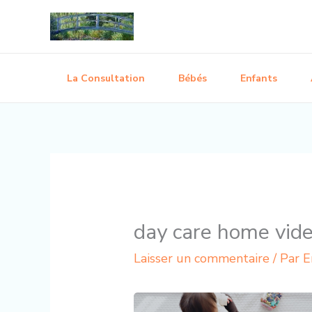
Aller
au
contenu
La Consultation
Bébés
Enfants
day care home vid
Laisser un commentaire
/ Par
E