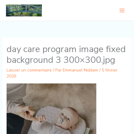
Aller
au
contenu
day care program image fixed
background 3 300×300.jpg
Laisser un commentaire
/ Par
Emmanuel Niddam
/
5 février
2026